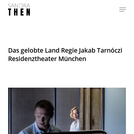
Skip
Menu
to
Close
main
Menu
content
Das gelobte Land Regie Jakab Tarnóczi
Residenztheater München