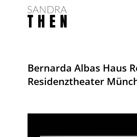
Skip
to
main
content
Bernarda Albas Haus R
Residenztheater Münc