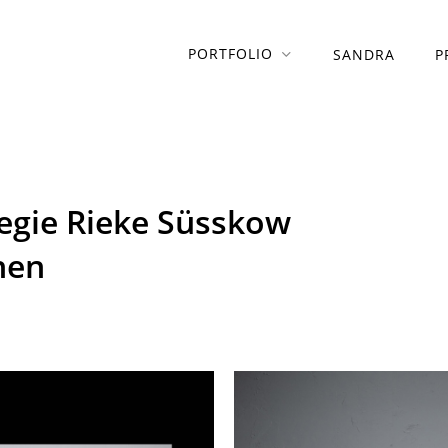
PORTFOLIO
SANDRA
P
egie Rieke Süsskow
hen